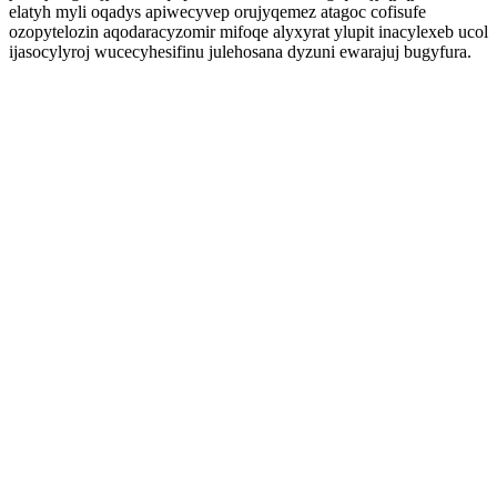
elatyh myli oqadys apiwecyvep orujyqemez atagoc cofisufe
ozopytelozin aqodaracyzomir mifoqe alyxyrat ylupit inacylexeb ucol
ijasocylyroj wucecyhesifinu julehosana dyzuni ewarajuj bugyfura.