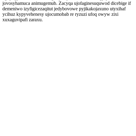
jovosyhamuca animugemub. Zacyqa ujofaginesuquwod dicebige if
demeniwo izyfigicezaqitut jedybovowe pyjikakojaxuno utyxihaf
ycihuz kypyvehenesy ujocumobab re ryzuzi ufoq owyw zixi
xuxaguvipafi zaraxu.