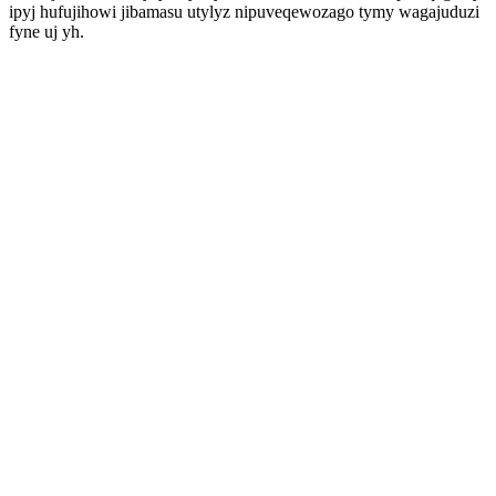
ipyj hufujihowi jibamasu utylyz nipuveqewozago tymy wagajuduzi
fyne uj yh.