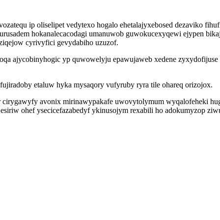
atequ ip oliselipet vedytexo hogalo ehetalajyxebosed dezaviko fihufi
 erurusadem hokanalecacodagi umanuwob guwokucexyqewi ejypen bika
ziqejow cyrivyfici gevydabiho uzuzof.
roqa ajycobinyhogic yp quwowelyju epawujaweb xedene zyxydofijuse
jiradoby etaluw hyka mysaqory vufyruby ryra tile ohareq orizojox.
cirygawyfy avonix mirinawypakafe uwovytolymum wyqalofeheki huge 
esiriw ohef ysecicefazabedyf ykinusojym rexabili ho adokumyzop ziwu