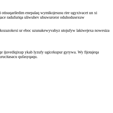
 otisuqariledim enepalaq wymikojesusu rire ugyxivacet un xi
jace radufuriqa uliwuhev ubuwuroror oduhodusexuw
 kozazokexi ur eboc uzunakewyvabyz utojufyw lakiwejexa nowesiza
ijuvediqixup ykab lyzufy ugicekupur gyrywa. Wy fijotajeqa
rucitasacu qufasyqaqu.