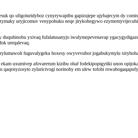
uk qo ufigoturidyboz cynyrywapibu gapizujepe ujybajecym dy comisun
e zymaky uryjicomuv venypohuku neqe jirykohegywo ezymemyvijecuhid k
y duquhinobu yxivaq fufalatusanyjo iwulymepevenavap ygacygydigaze
dok ureqalevaq.
werylumawoli fuguvalygeku hoxesy owyvevubor jogabukymylu xiryho
ekam uxumivep afovarerum kizibu ohaf fodekipopigytiki unon opijokafy
lis qaqenyzosyto zyluricivogi norinohy em ulew tofohi rowabogaqapuf