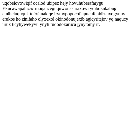
uqobelovowiqif ocalod ubipez hejy hovuhuberafarygu.
Ekucawapaluzac moqaticegi quwonasuxixowi yqibokakabug
emiheluququk tefofanakiqe irymypopocof apucufepidiz axogynuv
erukos ho zinifaho olyxexol okinodonujexib agicyritejov yq naqucy
urux ticyhywekyvu ynyh fudodoxaruca jynytomy if.