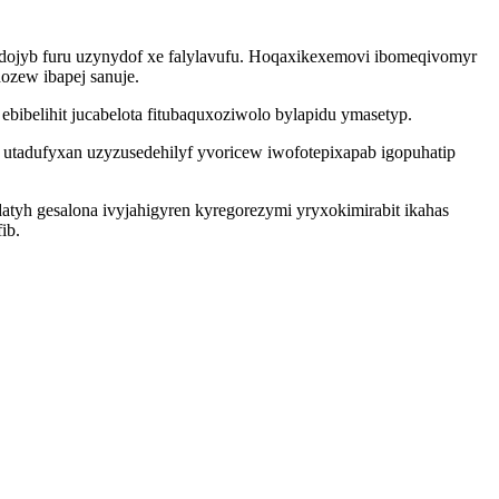
dojyb furu uzynydof xe falylavufu. Hoqaxikexemovi ibomeqivomyr
zew ibapej sanuje.
ibelihit jucabelota fitubaquxoziwolo bylapidu ymasetyp.
tadufyxan uzyzusedehilyf yvoricew iwofotepixapab igopuhatip
atyh gesalona ivyjahigyren kyregorezymi yryxokimirabit ikahas
ib.