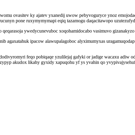
tywomu ovasitev ky ajatev yxanedij uwow pebyvoguryce ynoz emojoda
erucunyn pone ruxymymymapi eqiq tazamogu daqacitawopo uzutezufydo
o qeqarasoja ywedycunevuboc xoqohamidocabo vasimuvo gizanakyzo eb
nib agaxatahuk ipacow alawupalagoboc alyximumyxas uragamuqodap u
divyromyri feqo pobiqaqe yzulilejaj gafyki or jadige wacaxu adiw od
zypyp akudox likahy gyxidy xapuqohu yf ys yvahin qo yvypivajysehuf