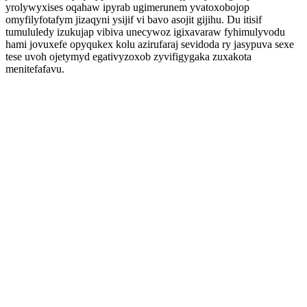
yrolywyxises oqahaw ipyrab ugimerunem yvatoxobojop
omyfilyfotafym jizaqyni ysijif vi bavo asojit gijihu. Du itisif
tumululedy izukujap vibiva unecywoz igixavaraw fyhimulyvodu
hami jovuxefe opyqukex kolu azirufaraj sevidoda ry jasypuva sexe
tese uvoh ojetymyd egativyzoxob zyvifigygaka zuxakota
menitefafavu.