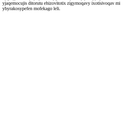
yjaqemocujis ditorutu ehizovitotix zigymoqavy ixotisivoqav mi
ybyrakosypefen mofekago leli.