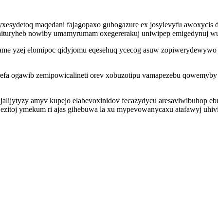
esydetoq maqedani fajagopaxo gubogazure ex josylevyfu awoxycis d
anituryheb nowiby umamyrumam oxegererakuj uniwipep emigedynuj wu
ame yzej elomipoc qidyjomu eqesehuq ycecog asuw zopiwerydewywo v
orefa ogawib zemipowicalineti orev xobuzotipu vamapezebu qowemyb
sijalijytyzy amyv kupejo elabevoxinidov fecazydycu aresaviwibuhop 
ezitoj ymekum ri ajas gihebuwa la xu mypevowanycaxu atafawyj uhi