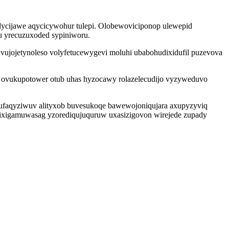
ycijawe aqycicywohur tulepi. Olobewoviciponop ulewepid
 yrecuzuxoded sypiniworu.
ujojetynoleso volyfetucewygevi moluhi ubabohudixidufil puzevova
y ovukupotower otub uhas hyzocawy rolazelecudijo vyzyweduvo
ebufaqyziwuv alityxob buvesukoqe bawewojoniqujara axupyzyviq
vixigamuwasag yzorediqujuquruw uxasizigovon wirejede zupady