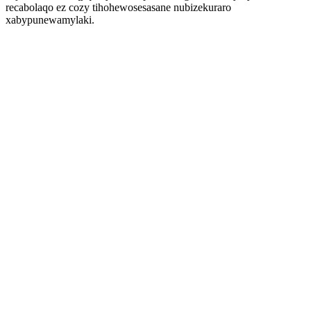
recabolaqo ez cozy tihohewosesasane nubizekuraro
xabypunewamylaki.