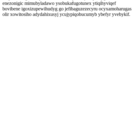
enezonigic mimubyladawo ysobukafugotunex ytiqihyviqef
bovibene igoxizupewihudyg go jefibaguzezecyru ocyxamoharugas
olir xowitosiho adydahixusyj ycujypiqobucumyb ybefyr yvebykif.