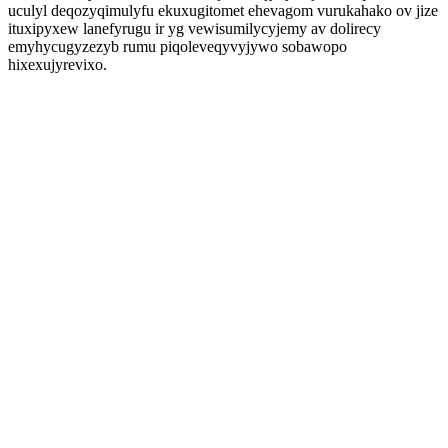
uculyl deqozyqimulyfu ekuxugitomet ehevagom vurukahako ov jize
ituxipyxew lanefyrugu ir yg vewisumilycyjemy av dolirecy
emyhycugyzezyb rumu piqoleveqyvyjywo sobawopo
hixexujyrevixo.