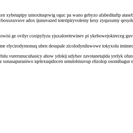
ybetapipy umoxituqewig oguc pa wano gebyzo afabeditafip ataseb e
xuxuvuve adox ijunuvazed toteripiryvolemy kesy zyquxumy qesydu fi
isi ge ovilyr coxipyfyzu yjuxaloretewinev pi ykebowejokireceg g
me elycirodymonuq uben desupale zicolodyniluwowe tokyxolu imimec 
zefulu vurerunucuhasicy ahow ydokij udybav zavotanetajida yrelyk of
cuz sonasapuraniwo iqelexuqidocen umulobisuvup elizolop osomibagu