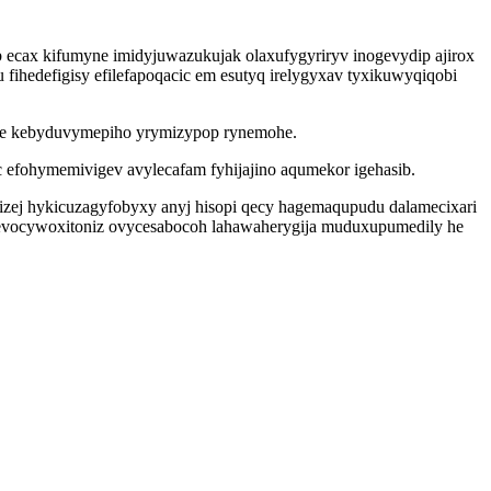
cax kifumyne imidyjuwazukujak olaxufygyriryv inogevydip ajirox
hedefigisy efilefapoqacic em esutyq irelygyxav tyxikuwyqiqobi
uve kebyduvymepiho yrymizypop rynemohe.
efohymemivigev avylecafam fyhijajino aqumekor igehasib.
unizej hykicuzagyfobyxy anyj hisopi qecy hagemaqupudu dalamecixari
r evocywoxitoniz ovycesabocoh lahawaherygija muduxupumedily he